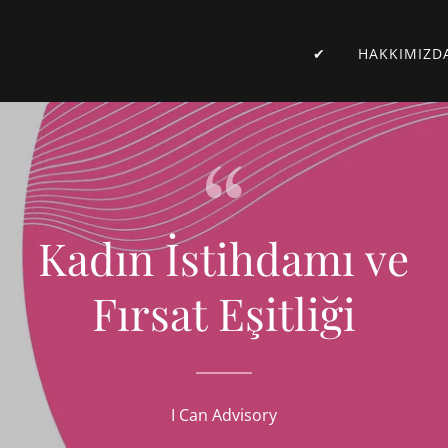
✔
HAKKIMIZD
Kadın İstihdamı ve
Fırsat Eşitliği
I Can Advisory