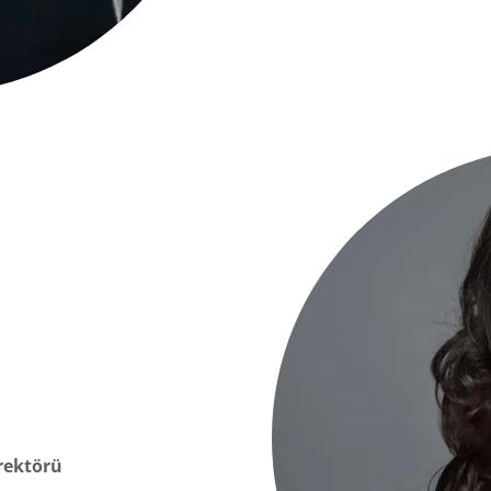
ı
rektörü