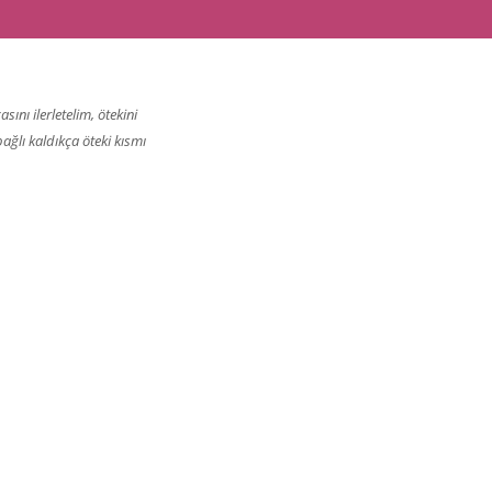
ını ilerletelim, ötekini
ağlı kaldıkça öteki kısmı